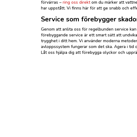
förvärras –
ring oss direkt
om du märker att vattne
har uppstått. Vi finns här för att ge snabb och eff
Service som förebygger skado
Genom att anlita oss för regelbunden service kan 
förebyggande service är ett smart sätt att undvik
trygghet i ditt hem. Vi använder moderna metoder o
avloppssystem fungerar som det ska. Agera i tid 
Låt oss hjälpa dig att förebygga olyckor och upprät
Har du några frågor?