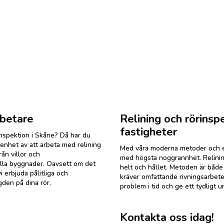
om möjligt.
l. Försök igen
rbetare
Relining och rörinspe
fastigheter
inspektion i Skåne? Då har du
renhet av att arbeta med relining
Med våra moderna metoder och erfa
rån villor och
med högsta noggrannhet. Relining ä
ella byggnader. Oavsett om det
helt och hållet. Metoden är både
vi erbjuda pålitliga och
kräver omfattande rivningsarbeten
gden på dina rör.
problem i tid och ge ett tydligt 
Kontakta oss idag!