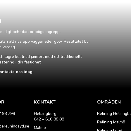
o
smidigt och utan onödiga ingrepp.
tan att riva upp väggar eller golv. Resultatet blir
in vardag.
ch lägre kostnad jämfört med ett traditionellt
stering i din fastighet.
ontakta oss idag.
OR
KONTAKT
OMRÅDEN
7 98 798
Helsingborg
Relining Helsingb
042 – 610 88 88
Relining Malmö
pereliningsyd.se
Malmö
Relining Lund