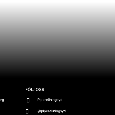
FÖLJ OSS
org

Pipereliningsyd

@pipereliningsyd