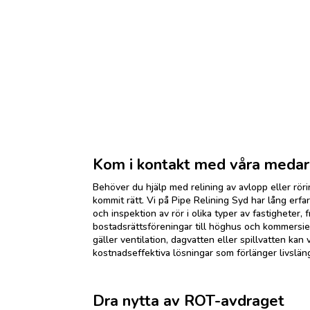
Fyll i formuläret så återkommer vi till dig så fort s
Detta formulär genomgår för närvarande underhål
senare.
Kom i kontakt med våra meda
Behöver du hjälp med relining av avlopp eller rör
kommit rätt. Vi på Pipe Relining Syd har lång erfa
och inspektion av rör i olika typer av fastigheter, f
bostadsrättsföreningar till höghus och kommersi
gäller ventilation, dagvatten eller spillvatten kan 
kostnadseffektiva lösningar som förlänger livslän
Dra nytta av ROT-avdraget