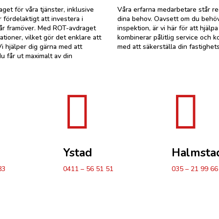
et för våra tjänster, inklusive
Våra erfarna medarbetare står red
fördelaktigt att investera i
dina behov. Oavsett om du behöver
a år framöver. Med ROT-avdraget
inspektion, är vi här för att hjäl
tioner, vilket gör det enklare att
kombinerar pålitlig service och ko
Vi hjälper dig gärna med att
med att säkerställa din fastighets
du får ut maximalt av din


Ystad
Halmsta
83
0411 – 56 51 51
035 – 21 99 66