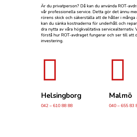
Är du privatperson? Då kan du använda ROT-avdrag
vår professionella service. Detta gör det ännu mer 
rörens skick och säkerställa att de håller i mång
kan du sänka kostnaderna för underhåll och repara
dra nytta av våra högkvalitativa servicealternativ. 
förstå hur ROT-avdraget fungerar och ser till att 
investering.


Helsingborg
Malmö
042 – 610 88 88
040 – 655 83 