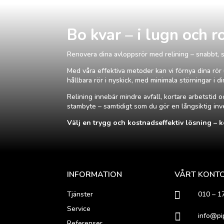
Bo kvar – i lugn och r
Renovera dina avloppsrör med relining – snabbt, 
Med våra effektiva metoder kan vi förnya dina rör u
hållbara rör i nyskick, med minimala störningar i d
Relining innebär mindre avfall, kortare arbetstid o
stambyte – samtidigt som du gör en långsiktig inve
Välj en trygg och kostnadseffektiv lösning – k
INFORMATION
VÅRT KONT

Tjänster
010 – 1
Service

info@pi
Referenser