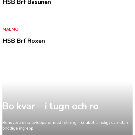
HSB Brf Basunen
MALMÖ
HSB Brf Roxen
Bo kvar – i lugn och ro
Renovera dina avloppsrör med relining – snabbt, smidigt och utan
onödiga ingrepp.