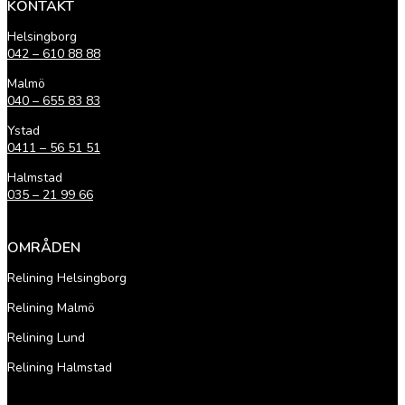
KONTAKT
Helsingborg
042 – 610 88 88
Malmö
040 – 655 83 83
Ystad
0411 – 56 51 51
Halmstad
035 – 21 99 66
OMRÅDEN
Relining Helsingborg
Relining Malmö
Relining Lund
Relining Halmstad