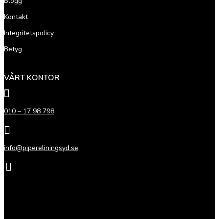
Blogg
Kontakt
Integritetspolicy
Betyg
VÅRT KONTOR

010 – 17 98 798

info@pipereliningsyd.se

Stuvaregatan 4 (port G)
271 55 Ystad