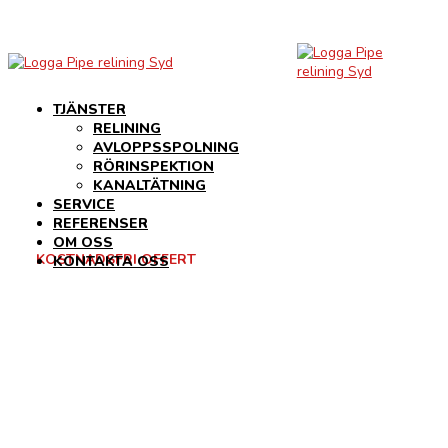
TJÄNSTER
RELINING
AVLOPPSSPOLNING
RÖRINSPEKTION
KANALTÄTNING
SERVICE
REFERENSER
OM OSS
KOSTNADSFRI OFFERT
KONTAKTA OSS
DAGS FÖR AVLOPPSRENOVERING?
Idag är det enklare än