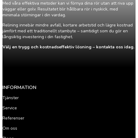
Med våra effektiva metoder kan vi förnya dina rör utan att riva upp
väggar eller golv. Resultatet blir hållbara rör i nyskick, med
minimala störningar i din vardag.
Relining innebär mindre avfall, kortare arbetstid och lägre kostnad
jämfört med ett traditionellt stambyte – samtidigt som du gör en
långsiktig investering i din fastighet.
Välj en trygg och kostnadseffektiv lösning – kontakta oss idag.
INFORMATION
Tjänster
Service
Referenser
Om oss