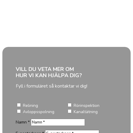
någonsin
– bo kvar i lugn & ro.
LÄS MER OM RELINING
VILL DU VETA MER OM
HUR VI KAN HJÄLPA DIG?
Fyll i formuläret så kontaktar vi dig!
Relining
Rörinspektion
Avloppsspolning
Kanaltätning
Namn *