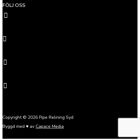
FÖLJ OSS

Pipereliningsyd

@pipereliningsyd

Pipereliningsyd

@pipereliningsyd
Copyright © 2026 Pipe Relining Syd
Byggd med
♥
av
Capace Media