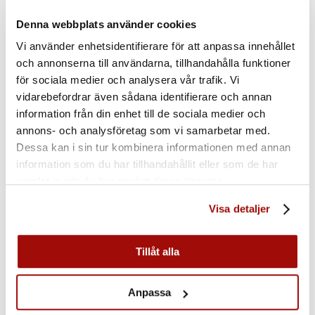
Relining, en smart
investering!
Denna webbplats använder cookies
Vi använder enhetsidentifierare för att anpassa innehållet
och annonserna till användarna, tillhandahålla funktioner
Relining genomförs till ett lägre pris än ett stambyte men det är
också ett ekonomiskt och miljövänligt smart val. Våra metoder är
för sociala medier och analysera vår trafik. Vi
mycket effektiva och tar oftast bara några dagar per hushåll.
vidarebefordrar även sådana identifierare och annan
Dessutom behöver vi inte riva bort gamla rör eller bryta upp till
information från din enhet till de sociala medier och
exempel golv. Det sparar både pengar och tid och minskar
annons- och analysföretag som vi samarbetar med.
avtrycket på miljön.
Dessa kan i sin tur kombinera informationen med annan
Kontakta oss så kommer vi ut och inspekterar på plats. Vänta inte
information som du har tillhandahållit eller som de har
tills det är för sent med renoveringen av era rör – det kan bli
samlat in när du har använt deras tjänster.
kostsamt!
Visa detaljer
Tillåt alla
$
Kontakta oss
Anpassa